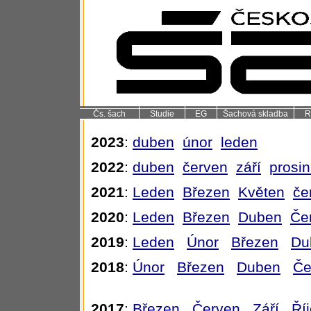
Čs. šach
Studie
EG
Šachová skladba
R
2023
:
duben
únor
leden
2022
:
duben
červen
září
prosi
2021
:
Leden
Březen
Květen
če
2020
:
Leden
Březen
Duben
Če
2019
:
Leden
Únor
Březen
Du
2018
:
Únor
Březen
Duben
Če
2017
:
Březen
Červen
Září
Ří