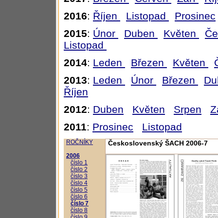
2016
:
Říjen
Listopad
Prosinec
2015
:
Únor
Duben
Květen
Če
Listopad
2014
:
Leden
Březen
Květen
2013
:
Leden
Únor
Březen
Du
Říjen
2012
:
Duben
Květen
Srpen
Z
2011
:
Prosinec
Listopad
ROČNÍKY
Československý ŠACH 2006-7
2006
číslo 1
číslo 2
číslo 3
číslo 4
číslo 5
číslo 6
číslo 7
číslo 8
číslo 9