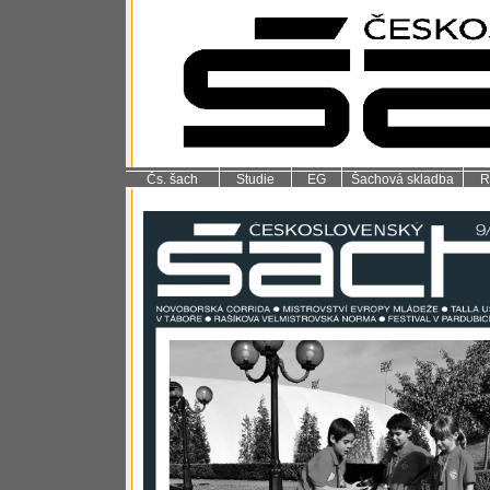
Čs. šach
Studie
EG
Šachová skladba
R