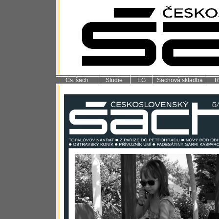
Čs. šach
Studie
EG
Šachová skladba
R