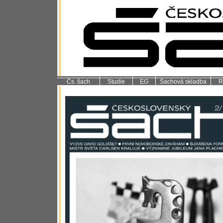
Čs. šach
Studie
EG
Šachová skladba
R